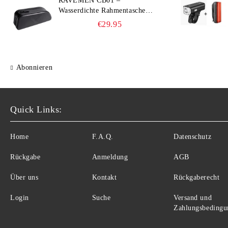
RAVEMEN CB01 –
Wasserdichte Rahmentasche
(IPX7, Slim‑Edge Design,
€29.95
225×65×90 mm)
Abonnieren
Quick Links:
Home
F.A.Q.
Datenschutz
Rückgabe
Anmeldung
AGB
Über uns
Kontakt
Rückgaberecht
Login
Suche
Versand und
Zahlungsbedingu