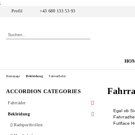
;
Profil
+43 680 133 53 93
HO
Homepage
Bekleidung
Fahrradhelm
Fahrr
ACCORDION CATEGORIES
Fahrräder
Egal ob S
Rahmen
Bekleidung
Fahrradhe
Fullface 
Halfbike
Radsportbrillen