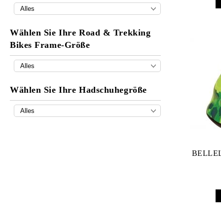
Lustig Fahrrad Tassen
Fahrradkorb
Wählen Sie Ihre Road & Trekking
Bikes Frame-Größe
Wagen und Anhänger
Fahrradklingel
Wählen Sie Ihre Hadschuhegröße
BELLEL