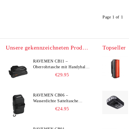
Page 1 of 1
Unsere gekennzeichneten Produkte
Topseller
RAVEMEN CB11 –
Oberrohrtasche mit Handyhalter
(Hard‑Shell, Wasserdicht, bis
€29.95
6,5")
RAVEMEN CB06 –
Wasserdichte Satteltasche
(Ultra‑leicht, 0,39 L, IPX7)
€24.95