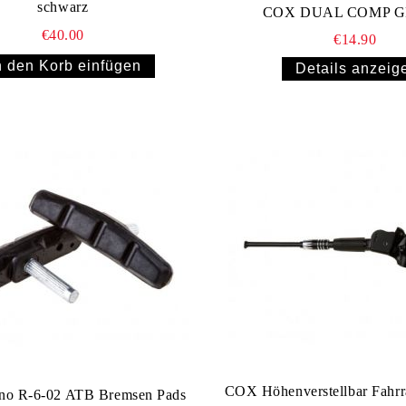
schwarz
COX DUAL COMP G
€40.00
€14.90
Details anzeig
COX Höhenverstellbar Fahrrads
o R-6-02 ATB Bremsen Pads