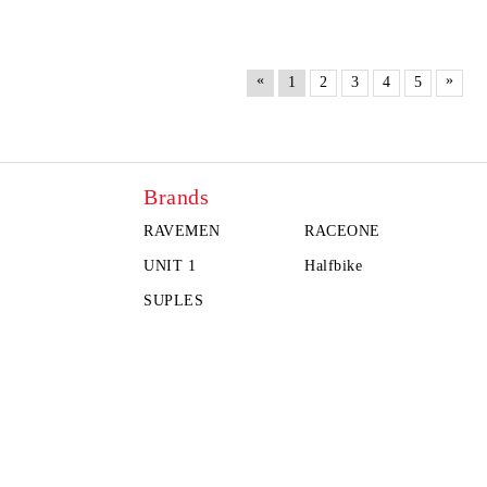
«
»
1
2
3
4
5
Brands
RAVEMEN
RACEONE
UNIT 1
Halfbike
SUPLES