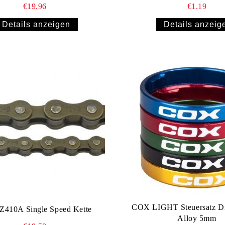
€19.96
€1.19
Details anzeigen
Details anzeig
COX LIGHT Steuersatz Di
410A Single Speed Kette
Alloy 5mm