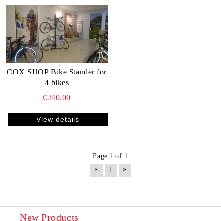
COX SHOP Bike Stander for
4 bikes
€240.00
View details
Page 1 of 1
«
»
1
New Products