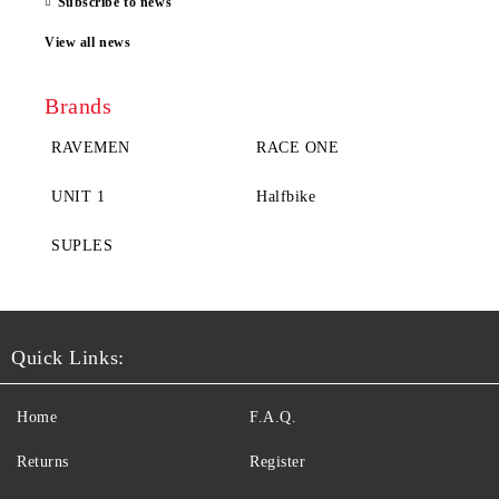
Subscribe to news
View all news
Brands
RAVEMEN
RACE ONE
UNIT 1
Halfbike
SUPLES
Quick Links:
Home
F.A.Q.
Returns
Register